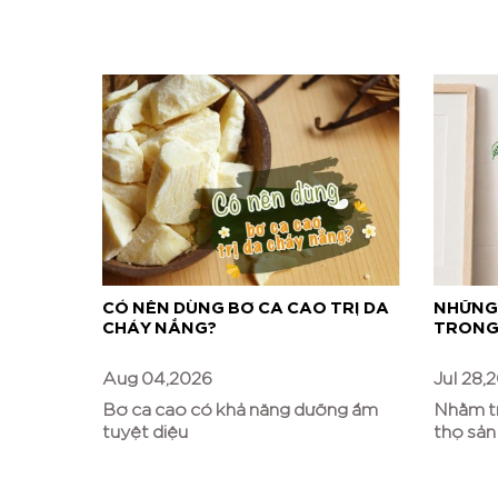
 VÌ ĐÃ
CÓ NÊN DÙNG BƠ CA CAO TRỊ DA
NHỮNG
MORE
CHÁY NẮNG?
TRONG 
Aug 04,2026
Jul 28,
ốt cho
Bơ ca cao có khả năng dưỡng ẩm
Nhằm tr
tuyệt diệu
thọ sả