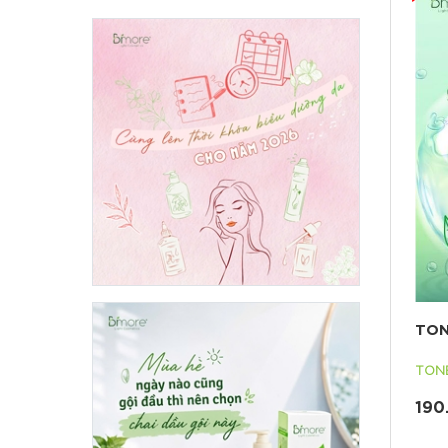
TON
TON
190