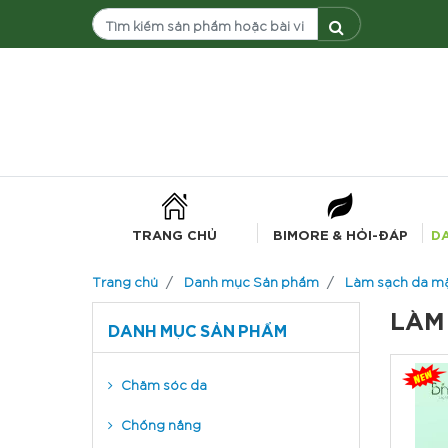
TRANG CHỦ
BIMORE & HỎI-ĐÁP
D
Trang chủ
Danh mục Sản phẩm
Làm sạch da m
LÀM
DANH MỤC SẢN PHẨM
Chăm sóc da
Chống nắng