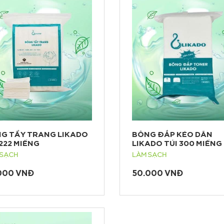
G TẨY TRANG LIKADO
BÔNG ĐẮP KÉO DÃN
 222 MIẾNG
LIKADO TÚI 300 MIẾNG
 SẠCH
LÀM SẠCH
000 VNĐ
50.000 VNĐ