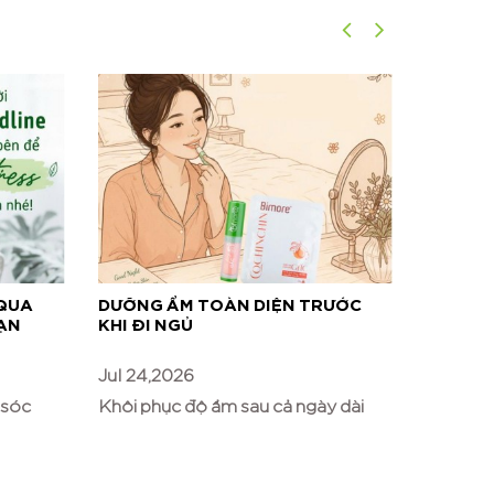
 QUA
DƯỠNG ẨM TOÀN DIỆN TRƯỚC
CHAI G
ẠN
KHI ĐI NGỦ
ĐỂ KẾT
Jul 24,2026
Jul 17,2
 sóc
Khôi phục độ ẩm sau cả ngày dài