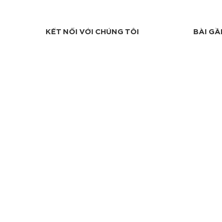
KẾT NỐI VỚI CHÚNG TÔI
BÀI GẦ
TRANG CHỦ
BIMORE & HỎI-ĐÁP