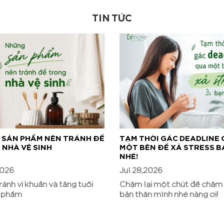
TIN TỨC
 SẢN PHẨM NÊN TRÁNH ĐỂ
TẠM THỜI GÁC DEADLINE
NHÀ VỆ SINH
MỘT BÊN ĐỂ XẢ STRESS B
NHÉ!
2026
Jul 28,2026
ánh vi khuẩn và tăng tuổi
Chậm lại một chút để chăm
n phẩm
bản thân mình nhé nàng ơi!