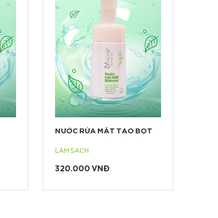
NƯỚC RỬA MẶT TẠO BỌT
LÀM SẠCH
320.000 VNĐ