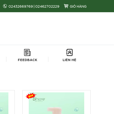
02432669769
|
02462702229
GIỎ HÀNG
FEEDBACK
LIÊN HỆ