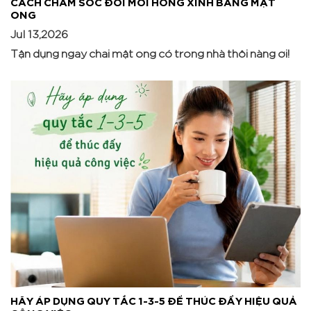
CÁCH CHĂM SÓC ĐÔI MÔI HỒNG XINH BẰNG MẬT
ONG
Jul 13,2026
Tận dụng ngay chai mật ong có trong nhà thôi nàng ơi!
HÃY ÁP DỤNG QUY TẮC 1-3-5 ĐỂ THÚC ĐẨY HIỆU QUẢ