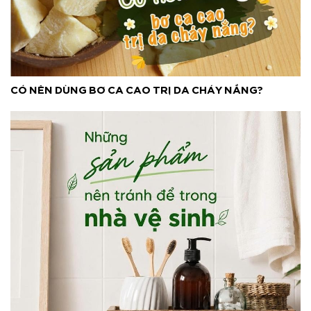
CÓ NÊN DÙNG BƠ CA CAO TRỊ DA CHÁY NẮNG?