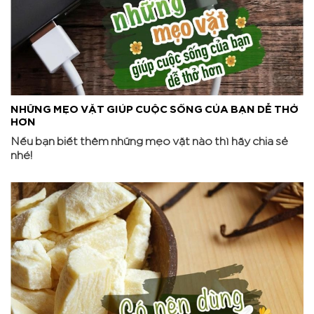
NHỮNG MẸO VẶT GIÚP CUỘC SỐNG CỦA BẠN DỄ THỞ
HƠN
Nếu bạn biết thêm những mẹo vặt nào thì hãy chia sẻ
nhé!