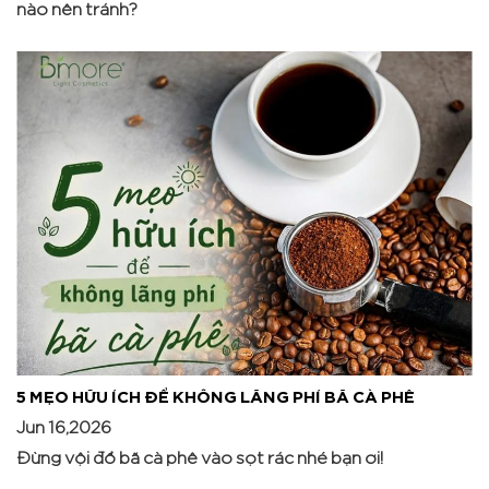
nào nên tránh?
5 MẸO HỮU ÍCH ĐỂ KHÔNG LÃNG PHÍ BÃ CÀ PHÊ
Jun 16,2026
Đừng vội đổ bã cà phê vào sọt rác nhé bạn ơi! ​