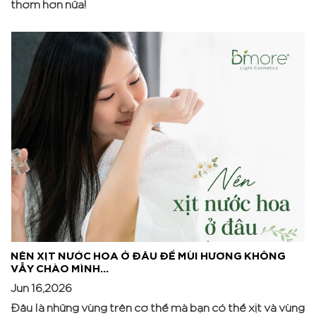
thơm hơn nữa! ​
NÊN XỊT NƯỚC HOA Ở ĐÂU ĐỂ MÙI HƯƠNG KHÔNG
VẪY CHÀO MÌNH...
Jun 16,2026
Đâu là những vùng trên cơ thể mà bạn có thể xịt và vùng