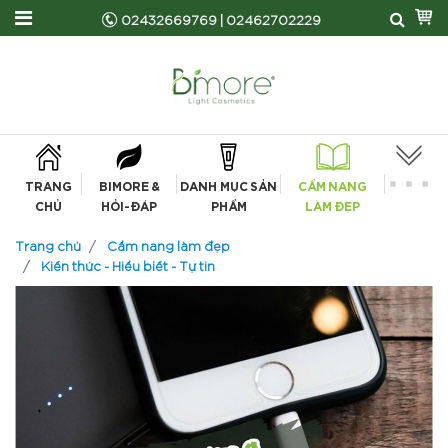
02432669769
|
02462702229
TRANG
BIMORE &
DANH MỤC SẢN
CẨM NANG
CHỦ
HỎI-ĐÁP
PHẨM
LÀM ĐẸP
Trang chủ
Cẩm nang làm đẹp
Kiến thức - Hiểu biết - Tự tin