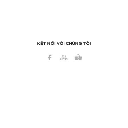
KẾT NỐI VỚI CHÚNG TÔI
BÀI GẦN ĐÂY
Những mẹo vặt giúp cuộc sống của bạn dễ thở hơn
Có nên dùng bơ ca cao trị da cháy nắng?
TAGS