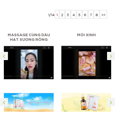
1/14
1
2
3
4
5
6
7
8
>>
MASSAGE CÙNG DẦU
MÔI XINH
HẠT XƯƠNG RỒNG