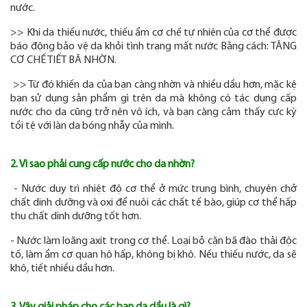
nước.
>> Khi da thiếu nước, thiếu ẩm cơ chế tự nhiên của cơ thể được
báo động bảo vệ da khỏi tình trạng mất nước Bằng cách: TĂNG
CƠ CHẾ TIẾT BÃ NHỜN.
>> Từ đó khiến da của bạn càng nhờn và nhiều dầu hơn, mặc kệ
bạn sử dụng sản phẩm gì trên da mà không có tác dụng cấp
nước cho da cũng trở nên vô ích, và bạn càng cảm thấy cực kỳ
tồi tệ với làn da bóng nhẫy của mình.
2. Vì sao phải cung cấp nước cho da nhờn?
- Nước duy trì nhiệt độ cơ thể ở mức trung bình, chuyên chở
chất dinh dưỡng và oxi để nuôi các chất tế bào, giúp cơ thể hấp
thu chất dinh dưỡng tốt hơn.
- Nước làm loãng axit trong cơ thể. Loại bỏ cặn bã đào thải độc
tố, làm ẩm cơ quan hô hấp, không bị khô. Nếu thiếu nước, da sẽ
khô, tiết nhiều dầu hơn.