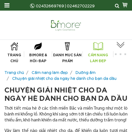
02432669769
|
02462702229
TRANG
BIMORE &
DANH MỤC SẢN
CẨM NANG
CHỦ
HỎI-ĐÁP
PHẨM
LÀM ĐẸP
Trang chủ
Cẩm nang làm đẹp
Dưỡng ẩm
Chuyện giải nhiệt cho da ngày hè dành cho bạn da dầu
CHUYỆN GIẢI NHIỆT CHO DA
NGÀY HÈ DÀNH CHO BẠN DA DẦU
Thời tiết mùa hè ở các tỉnh miền Bắc và miền Trung như một lò
bánh mì khổng lồ. Không khí sáng sớm tới tận chiều tối luôn luôn
thiếu ẩm, khô hanh khiến da mất nước, thiếu dưỡng trầm trọng!
Vậy làm thế nào giải nhiệt cho da, để khiến da luôn tươi mát