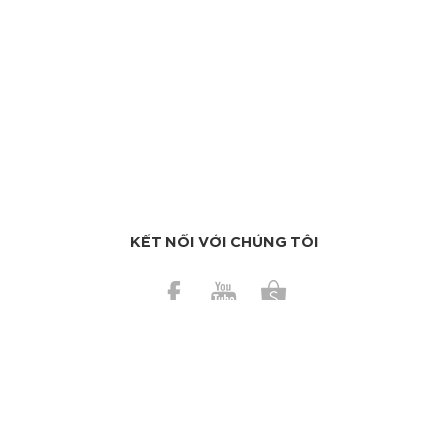
KẾT NỐI VỚI CHÚNG TÔI
BÀI GẦN ĐÂY
Những mẹo vặt giúp cuộc sống của bạn dễ thở hơn
Có nên dùng bơ ca cao trị da cháy nắng?