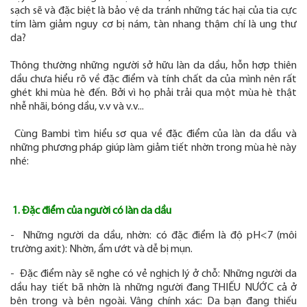
sạch sẽ và đặc biệt là bảo vệ da tránh những tác hại của tia cực
tím làm giảm nguy cơ bị nám, tàn nhang thậm chí là ung thư
da?
Thông thường những người sở hữu làn da dầu, hỗn hợp thiên
dầu chưa hiểu rõ về đặc điểm và tính chất da của mình nên rất
ghét khi mùa hè đến. Bởi vì họ phải trải qua một mùa hè thật
nhễ nhãi, bóng dầu, v.v và v.v...
Cùng Bambi tìm hiểu sơ qua về đặc điểm của làn da dầu và
những phương pháp giúp làm giảm tiết nhờn trong mùa hè này
nhé:
1. Đặc điểm của người có làn da dầu
- Những người da dầu, nhờn: có đặc điểm là độ pH<7 (môi
trường axit): Nhờn, ẩm ướt và dễ bị mụn.
- Đặc điểm này sẽ nghe có vẻ nghịch lý ở chỗ: Những người da
dầu hay tiết bã nhờn là những người đang THIẾU NƯỚC cả ở
bên trong và bên ngoài. Vâng chính xác: Da bạn đang thiếu