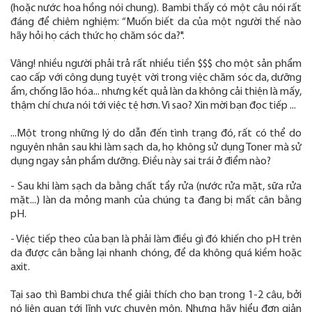
(hoặc nước hoa hồng nói chung). Bambi thấy có một câu nói rất
đáng để chiêm nghiệm: “Muốn biết da của một người thế nào
hãy hỏi họ cách thức họ chăm sóc da?".
Vâng! nhiều người phải trả rất nhiều tiền $$$ cho một sản phẩm
cao cấp với công dụng tuyệt vời trong việc chăm sóc da, dưỡng
ẩm, chống lão hóa... nhưng kết quả làn da không cải thiện là mấy,
thậm chí chưa nói tới việc tệ hơn. Vì sao? Xin mời bạn đọc tiếp ...
...Một trong những lý do dẫn đến tình trạng đó, rất có thể do
nguyên nhân sau khi làm sạch da, họ không sử dụng Toner mà sử
dụng ngay sản phẩm dưỡng. Điều này sai trái ở điểm nào?
- Sau khi làm sạch da bằng chất tẩy rửa (nước rửa mặt, sữa rửa
mặt...) làn da mỏng manh của chúng ta đang bị mất cân bằng
pH.
- Việc tiếp theo của bạn là phải làm điều gì đó khiến cho pH trên
da được cân bằng lại nhanh chóng, để da không quá kiềm hoặc
axit.
Tại sao thì Bambi chưa thể giải thích cho bạn trong 1-2 câu, bởi
nó liên quan tới lĩnh vực chuyên môn. Nhưng hãy hiểu đơn giản