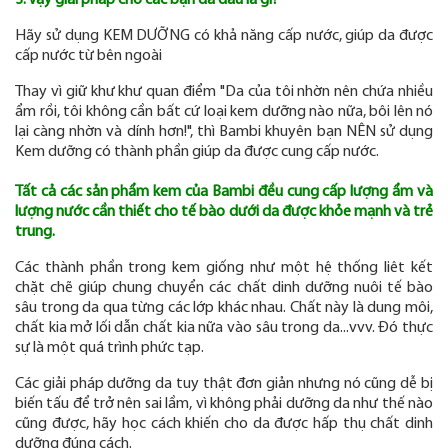
3. Vậy giải pháp cho các bạn da dầu là gì?
Hãy sử dụng KEM DƯỠNG có khả năng cấp nước, giúp da được
cấp nước từ bên ngoài
Thay vì giữ khư khư quan điểm "Da của tôi nhờn nên chứa nhiều
ẩm rồi, tôi không cần bất cứ loại kem dưỡng nào nữa, bôi lên nó
lại càng nhờn và dính hơn!", thì Bambi khuyên bạn NÊN sử dụng
Kem dưỡng có thành phần giúp da được cung cấp nước.
Tất cả các sản phẩm kem của Bambi đều cung cấp lượng ẩm và
lượng nước cần thiết cho tế bào dưới da được khỏe mạnh và trẻ
trung.
Các thành phần trong kem giống như một hệ thống liêt kết
chặt chẽ giúp chung chuyển các chất dinh dưỡng nuôi tế bào
sâu trong da qua từng các lớp khác nhau. Chất này là dung môi,
chất kia mở lối dẫn chất kia nữa vào sâu trong da...vvv. Đó thực
sự là một quá trình phức tạp.
Các giải pháp dưỡng da tuy thật đơn giản nhưng nó cũng dễ bị
biến tấu để trở nên sai lầm, vì không phải dưỡng da như thế nào
cũng được, hãy học cách khiến cho da được hấp thụ chất dinh
dưỡng đúng cách.