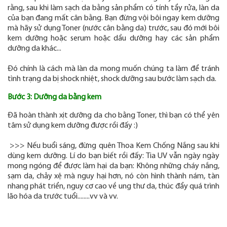
rằng, sau khi làm sạch da bằng sản phẩm có tính tẩy rửa, làn da
của bạn đang mất cân bằng. Bạn đừng vội bôi ngay kem dưỡng
mà hãy sử dụng Toner (nước cân bằng da) trước, sau đó mới bôi
kem dưỡng hoặc serum hoặc dầu dưỡng hay các sản phẩm
dưỡng da khác...
Đó chính là cách mà làn da mong muốn chúng ta làm để tránh
tình trạng da bị shock nhiệt, shock dưỡng sau bước làm sạch da.
Bước 3: Dưỡng da bằng kem
Đã hoàn thành xịt dưỡng da cho bằng Toner, thì bạn có thể yên
tâm sử dụng kem dưỡng được rồi đấy :)
>>> Nếu buổi sáng, đừng quên Thoa Kem Chống Nắng sau khi
dùng kem dưỡng. Lí do bạn biết rồi đấy: Tia UV vẫn ngày ngày
mong ngóng để được làm hại da bạn: Không những cháy nắng,
sạm da, chảy xệ mà nguy hại hơn, nó còn hình thành nám, tàn
nhang phát triển, nguy cơ cao về ung thư da, thúc đẩy quá trình
lão hóa da trước tuổi........vv và vv.