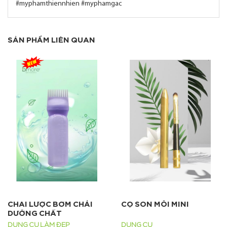
#myphamthiennhien #myphamgac
SẢN PHẨM LIÊN QUAN
CHAI LƯỢC BƠM CHẢI
CỌ SON MÔI MINI
DƯỠNG CHẤT
DỤNG CỤ LÀM ĐẸP
DỤNG CỤ