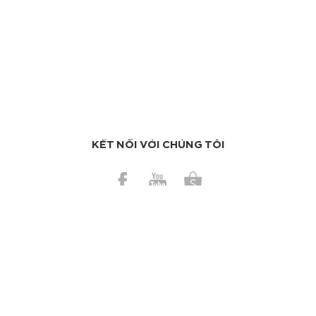
KẾT NỐI VỚI CHÚNG TÔI
BÀI GẦN ĐÂY
Những mẹo vặt giúp cuộc sống của bạn dễ thở hơn
Có nên dùng bơ ca cao trị da cháy nắng?