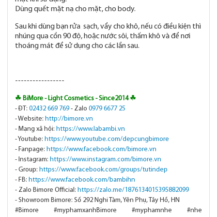
Dùng quết mặt nạ cho mặt, cho body.
Sau khi dùng bạn rửa sạch, vẩy cho khô, nếu có điều kiện thì
nhúng qua cồn 90 độ, hoặc nước sôi, thấm khô và để nơi
thoáng mát để sử dụng cho các lần sau.
-----------------
☘ BiMore - Light Cosmetics - Since2014 ☘
- ĐT:
02432 669 769
- Zalo
0979 6677 25
- Website:
http://bimore.vn
- Mạng xã hội:
https://www.labambi.vn
- Youtube:
https://www.youtube.com/depcungbimore
- Fanpage:
https://www.facebook.com/bimore.vn
- Instagram:
https://www.instagram.com/bimore.vn
- Group:
https://www.facebook.com/groups/tutindep
- FB:
https://www.facebook.com/bambihn
- Zalo Bimore Official:
https://zalo.me/1876134015395882099
- Showroom Bimore: Số 292 Nghi Tàm, Yên Phụ, Tây Hồ, HN
#Bimore #myphamxanhBimore #myphamnhe #nhe