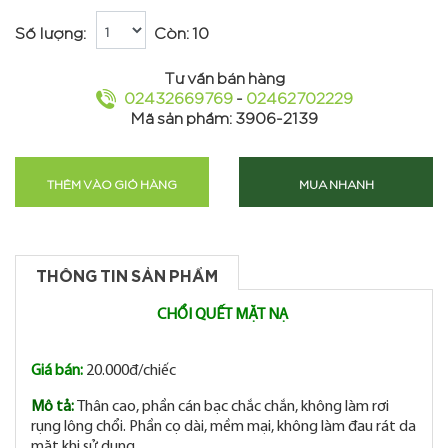
Số lượng:
Còn: 10
Tư vấn bán hàng
02432669769
-
02462702229
Mã sản phẩm: 3906-2139
THÊM VÀO GIỎ HÀNG
MUA NHANH
THÔNG TIN SẢN PHẨM
CHỔI QUẾT MẶT NẠ
Giá bán:
20.000đ/chiếc
Mô tả:
Thân cao, phần cán bạc chắc chắn, không làm rơi
rụng lông chổi. Phần cọ dài, mềm mại, không làm đau rát da
mặt khi sử dụng.