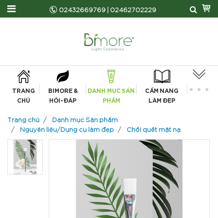
02432669769
|
02462702229
TRANG
BIMORE &
DANH MỤC SẢN
CẨM NANG
CHỦ
HỎI-ĐÁP
PHẨM
LÀM ĐẸP
Trang chủ
Danh mục Sản phẩm
Nguyên liệu/Dụng cụ làm đẹp
Chổi quết mặt nạ