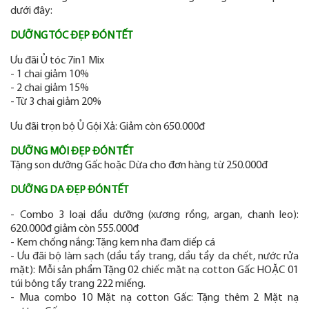
dưới đây:
DƯỠNG TÓC ĐẸP ĐÓN TẾT
Ưu đãi Ủ tóc 7in1 Mix
- 1 chai giảm 10%
- 2 chai giảm 15%
- Từ 3 chai giảm 20%
Ưu đãi trọn bộ Ủ Gội Xả:
Giảm còn 650.000đ
DƯỠNG MÔI ĐẸP ĐÓN TẾT
Tặng son dưỡng Gấc hoặc Dừa cho đơn hàng từ 250.000đ
DƯỠNG DA ĐẸP ĐÓN TẾT
- Combo 3 loại dầu dưỡng (xương rồng, argan, chanh leo):
620.000đ giảm còn 555.000đ
- Kem chống nắng: Tặng kem nha đam diếp cá
- Ưu đãi bộ làm sạch (dầu tẩy trang, dầu tẩy da chết, nước rửa
mặt): Mỗi sản phẩm Tặng 02 chiếc mặt nạ cotton Gấc HOẶC 01
túi bông tẩy trang 222 miếng.
- Mua combo 10 Mặt nạ cotton Gấc: Tặng thêm 2 Mặt nạ