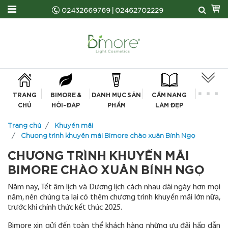
02432669769
|
02462702229
TRANG
BIMORE &
DANH MỤC SẢN
CẨM NANG
CHỦ
HỎI-ĐÁP
PHẨM
LÀM ĐẸP
Trang chủ
Khuyến mãi
Chương trình khuyến mãi Bimore chào xuân Bính Ngọ
CHƯƠNG TRÌNH KHUYẾN MÃI
BIMORE CHÀO XUÂN BÍNH NGỌ
Năm nay, Tết âm lịch và Dương lịch cách nhau dài ngày hơn mọi
năm, nên chúng ta lại có thêm chương trình khuyến mãi lớn nữa,
trước khi chính thức kết thúc 2025.
Bimore xin gửi đến toàn thể khách hàng những ưu đãi hấp dẫn