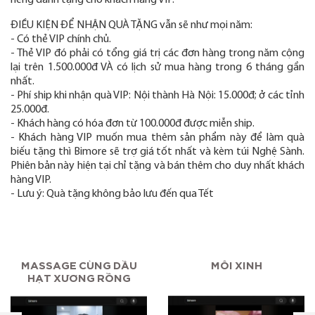
riêng dành tặng cho khách hàng VIP.
ĐIỀU KIỆN ĐỂ NHẬN QUÀ TẶNG vẫn sẽ như mọi năm:
- Có thẻ VIP chính chủ.
- Thẻ VIP đó phải có tổng giá trị các đơn hàng trong năm cộng
lại trên 1.500.000đ VÀ có lịch sử mua hàng trong 6 tháng gần
nhất.
- Phí ship khi nhận quà VIP: Nội thành Hà Nội: 15.000đ; ở các tỉnh
25.000đ.
- Khách hàng có hóa đơn từ 100.000đ được miễn ship.
- Khách hàng VIP muốn mua thêm sản phẩm này để làm quà
biếu tặng thì Bimore sẽ trợ giá tốt nhất và kèm túi Nghệ Sành.
Phiên bản này hiện tại chỉ tặng và bán thêm cho duy nhất khách
hàng VIP.
- Lưu ý: Quà tặng không bảo lưu đến qua Tết
MASSAGE CÙNG DẦU
MÔI XINH
HẠT XƯƠNG RỒNG