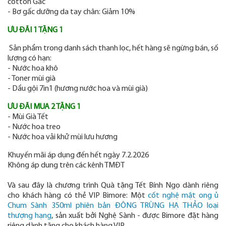
cotton Gấc
- Bơ gấc dưỡng da tay chân: Giảm 10%
ƯU ĐÃI 1 TẶNG 1
Sản phẩm trong danh sách thanh lọc, hết hàng sẽ ngừng bán, số
lượng có hạn:
- Nước hoa khô
- Toner mùi già
- Dầu gội 7in1 (hương nước hoa và mùi già)
ƯU ĐÃI MUA 2 TẶNG 1
- Mùi Già Tết
- Nước hoa treo
- Nước hoa vải khử mùi lưu hương
Khuyến mãi áp dụng đến hết ngày 7.2.2026
Không áp dung trên các kênh TMĐT
Và sau đây là chương trình Quà tặng Tết Bính Ngọ dành riêng
cho khách hàng có thẻ VIP Bimore: Một
cốt nghệ mật ong ủ
Chum Sành 350ml phiên bản ĐÔNG TRÙNG HẠ THẢO loại
thượng hạng
, sản xuất bởi Nghệ Sành - được Bimore đặt hàng