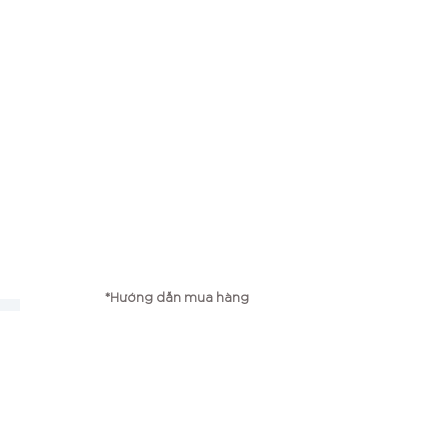
*Hướng dẫn mua hàng
g
*Chính sách vận chuyển
*Chính sách bảo mật
*Chính sách đổi trả