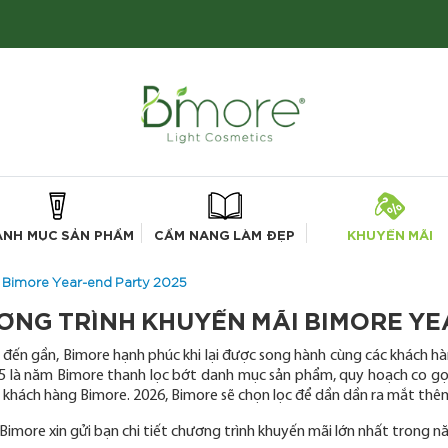
ANH MỤC SẢN PHẨM
CẨM NANG LÀM ĐẸP
KHUYẾN MÃI
 Bimore Year-end Party 2025
ƠNG TRÌNH KHUYẾN MÃI BIMORE YE
 đến gần, Bimore hạnh phúc khi lại được song hành cùng các khách h
5 là năm Bimore thanh lọc bớt danh mục sản phẩm, quy hoạch co gọ
ố khách hàng Bimore. 2026, Bimore sẽ chọn lọc để dần dần ra mắt th
 Bimore xin gửi bạn chi tiết chương trình khuyến mãi lớn nhất tro