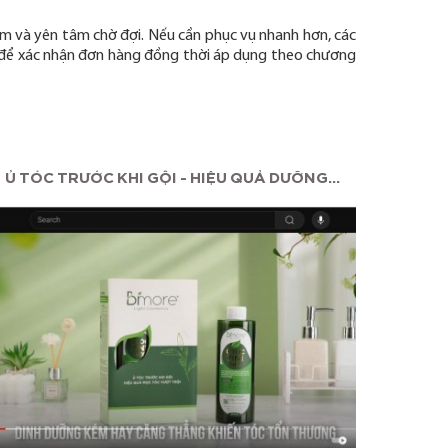
ảm và yên tâm chờ đợi. Nếu cần phục vụ nhanh hơn, các
ại để xác nhận đơn hàng đồng thời áp dụng theo chương
Ủ TÓC TRƯỚC KHI GỘI - HIỆU QUẢ DƯỠNG...
MAS