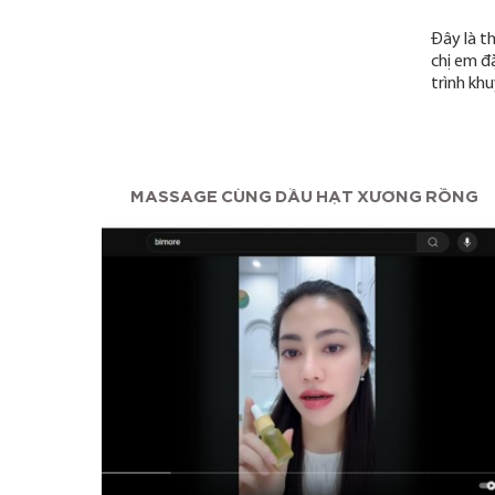
Đây là t
chị em đ
trình kh
ỠNG...
MASSAGE CÙNG DẦU HẠT XƯƠNG RỒNG