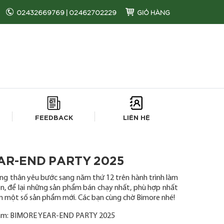
02432669769
|
02462702229
GIỎ HÀNG
FEEDBACK
LIÊN HỆ
AR-END PARTY 2025
àng thân yêu bước sang năm thứ 12 trên hành trình làm
n, để lại những sản phẩm bán chạy nhất, phù hợp nhất
êm một số sản phẩm mới. Các bạn cùng chờ Bimore nhé!
ng năm: BIMORE YEAR-END PARTY 2025