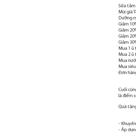
Sữa tắm 
Mùi già 
Dưỡng mô
Giảm 10%
Giảm 20%
Giảm 20
Giảm 30%
Mua 1 ủ 
Mua 2 ủ 
Mua nước
Mua siêu
Đơn hàng
Cuối cùng
là điểm s
Quà tặng
- Khuyến
- Áp dụn