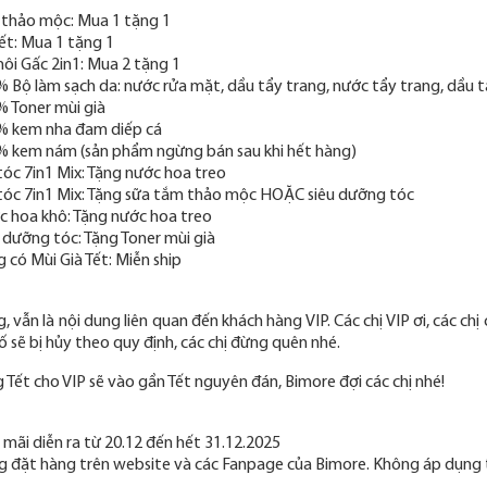
thảo mộc: Mua 1 tặng 1
Tết: Mua 1 tặng 1
i Gấc 2in1: Mua 2 tặng 1
 Bộ làm sạch da: nước rửa mặt, dầu tẩy trang, nước tẩy trang, dầu t
 Toner mùi già
% kem nha đam diếp cá
 kem nám (sản phẩm ngừng bán sau khi hết hàng)
tóc 7in1 Mix: Tặng nước hoa treo
tóc 7in1 Mix: Tặng sữa tắm thảo mộc HOẶC siêu dưỡng tóc
 hoa khô: Tặng nước hoa treo
 dưỡng tóc: Tặng Toner mùi già
 có Mùi Già Tết: Miễn ship
, vẫn là nội dung liên quan đến khách hàng VIP. Các chị VIP ơi, các c
ố sẽ bị hủy theo quy định, các chị đừng quên nhé.
 Tết cho VIP sẽ vào gần Tết nguyên đán, Bimore đợi các chị nhé!
 mãi diễn ra từ 20.12 đến hết 31.12.2025
g đặt hàng trên website và các Fanpage của Bimore. Không áp dụng 