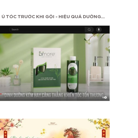
Ủ TÓC TRƯỚC KHI GỘI - HIỆU QUẢ DƯỠNG...
MAS