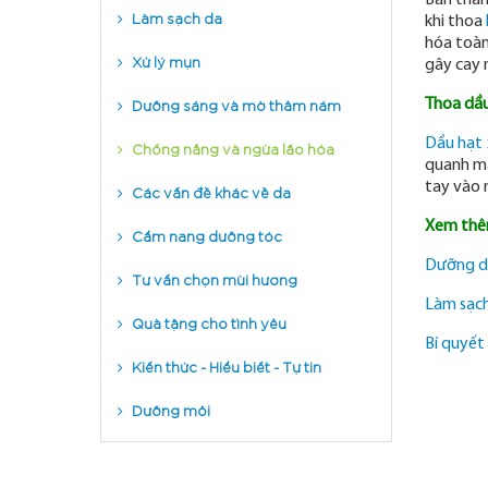
Bản thân
Làm sạch da
khi thoa
hóa toàn
Xử lý mụn
gây cay mă
Dưỡng sáng và mờ thâm nám
Thoa dầ
Chống nắng và ngừa lão hóa
Dầu hạt
quanh mắ
Các vấn đề khác về da
tay vào n
Xem thê
Cẩm nang dưỡng tóc
Dưỡng da
Tư vấn chọn mùi hương
Làm sạch
Quà tặng cho tình yêu
Bí quyết
Kiến thức - Hiểu biết - Tự tin
Dưỡng môi