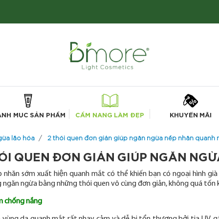
ANH MỤC SẢN PHẨM
CẨM NANG LÀM ĐẸP
KHUYẾN MÃI
ừa lão hóa
2 thói quen đơn giản giúp ngăn ngừa nếp nhăn quanh
HÓI QUEN ĐƠN GIẢN GIÚP NGĂN NG
p nhăn sớm xuất hiện quanh mắt có thể khiến bạn có ngoại hình gia
g ngăn ngừa bằng những thói quen vô cùng đơn giản, không quá tốn ké
m chống nắng