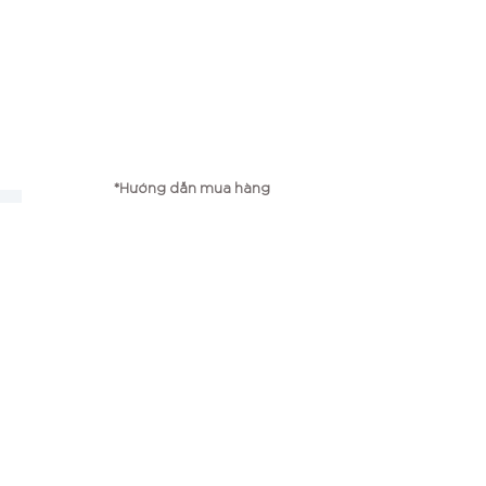
*Hướng dẫn mua hàng
g
*Chính sách vận chuyển
*Chính sách bảo mật
*Chính sách đổi trả
Công ty TNHH TMP Bambi
Điện thoại: 0979667725
Email:
myphamxanhbambi@gmail.com
Số ĐKKD: 0107618582
Ngày cấp: 01/11/2016