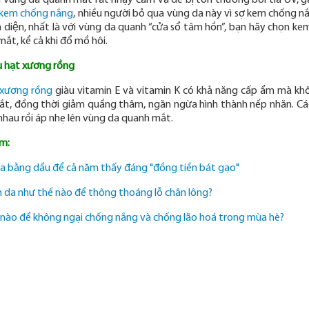
 vùng da quanh mắt rất nhạy cảm và dễ bị tổn thương bởi tia UV, g
kem chống nắng
, nhiều người bỏ qua vùng da này vì sợ kem chống n
 diện, nhất là với vùng da quanh “cửa sổ tâm hồn”, bạn hãy chọn kem
́t, kể cả khi đổ mồ hôi.
u hạt xương rồng
 xương rồng
giàu vitamin E và vitamin K có khả năng cấp ẩm mà khô
t, đồng thời giảm quầng thâm, ngăn ngừa hình thành nếp nhăn. Cách
hau rồi áp nhẹ lên vùng da quanh mắt. ​
m:
 bằng dầu để cả năm thấy đáng "đồng tiền bát gạo"
 da như thế nào để thông thoáng lỗ chân lông?
 nào để không ngại chống nắng và chống lão hoá trong mùa hè?