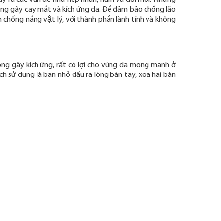
ây ra các vấn đề như nếp nhăn, nám và đồi mồi. Nhưng
ắng gây cay mắt và kích ứng da.
Để đảm bảo chống lão
 chống nắng vật lý, với thành phần lành tính và không
ng gây kích ứng, rất có lợi cho vùng da mong manh ở
 sử dụng là bạn nhỏ dầu ra lòng bàn tay, xoa hai bàn