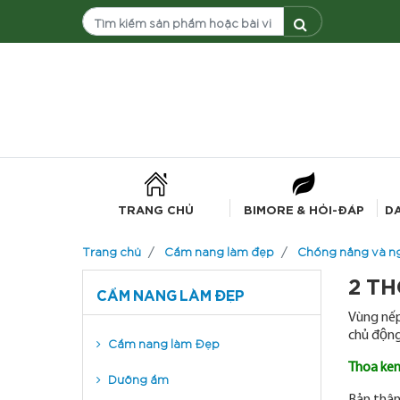
TRANG CHỦ
BIMORE & HỎI-ĐÁP
D
Trang chủ
Cẩm nang làm đẹp
Chống nắng và ng
2 T
CẨM NANG LÀM ĐẸP
Vùng nế
chủ độn
Cẩm nang làm Đẹp
Thoa ke
Dưỡng ẩm