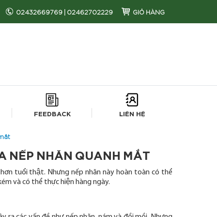
02432669769
|
02462702229
GIỎ HÀNG
FEEDBACK
LIÊN HỆ
 mắt
ỪA NẾP NHĂN QUANH MẮT
̀ hơn tuổi thật. Nhưng nếp nhăn này hoàn toàn có thể
m và có thể thực hiện hàng ngày.