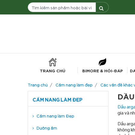
TRANG CHỦ
BIMORE & HỎI-ĐÁP
D
Trang chủ
Cẩm nang làm đẹp
Các vấn đề khác 
DẦU
CẨM NANG LÀM ĐẸP
Dầu arg
gia và n
Cẩm nang làm Đẹp
Dầu arga
Dưỡng ẩm
không kh