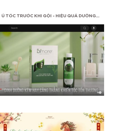
Ủ TÓC TRƯỚC KHI GỘI - HIỆU QUẢ DƯỠNG...
MAS