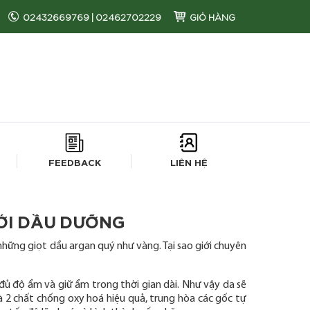
02432669769
|
02462702229
GIỎ HÀNG
FEEDBACK
LIÊN HỆ
IỚI DẦU DƯỠNG
những giọt dầu argan quý như vàng. Tại sao giới chuyên
đủ độ ẩm và giữ ẩm trong thời gian dài. Như vậy da sẽ
à 2 chất chống oxy hoá hiệu quả, trung hòa các gốc tự