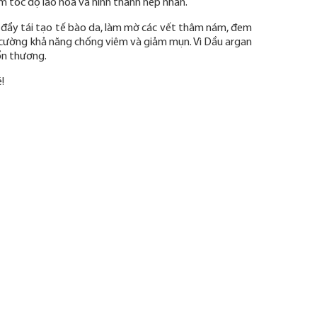
ậm tốc độ lão hoá và hình thành nếp nhăn.
c đẩy tái tạo tế bào da, làm mờ các vết thâm nám, đem
g cường khả năng chống viêm và giảm mụn. Vì Dầu argan
ổn thương.
!