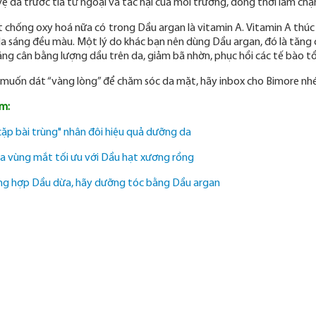
vệ da trước tia tử ngoại và tác hại của môi trường, đồng thời làm ch
 chống oxy hoá nữa có trong Dầu argan là vitamin A. Vitamin A thú
da sáng đều màu. Một lý do khác bạn nên dùng Dầu argan, đó là tăn
ăng cân bằng lượng dầu trên da, giảm bã nhờn, phục hồi các tế bào t
muốn dát “vàng lòng” để chăm sóc da mặt, hãy inbox cho Bimore nhé
m:
ặp bài trùng" nhân đôi hiệu quả dưỡng da
 vùng mắt tối ưu với Dầu hạt xương rồng
ng hợp D
ầu dừa, hãy dưỡng tóc bằng Dầu argan