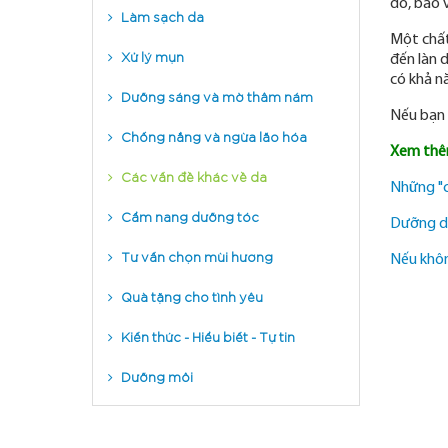
do, bảo 
Làm sạch da
Một chất
Xử lý mụn
đến làn 
có khả n
Dưỡng sáng và mờ thâm nám
Nếu bạn 
Chống nắng và ngừa lão hóa
Xem thê
Các vấn đề khác về da
Những "c
Cẩm nang dưỡng tóc
Dưỡng da
Tư vấn chọn mùi hương
Nếu khô
Quà tặng cho tình yêu
Kiến thức - Hiểu biết - Tự tin
Dưỡng môi