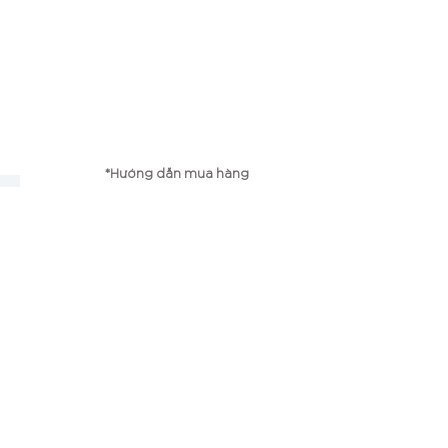
*Hướng dẫn mua hàng
g
*Chính sách vận chuyển
*Chính sách bảo mật
*Chính sách đổi trả
Công ty TNHH TMP Bambi
Điện thoại: 0979667725
Email:
myphamxanhbambi@gmail.com
Số ĐKKD: 0107618582
Ngày cấp: 01/11/2016