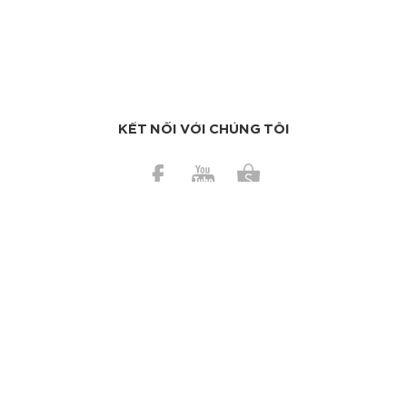
KẾT NỐI VỚI CHÚNG TÔI
BÀI GẦN ĐÂY
Những mẹo vặt giúp cuộc sống của bạn dễ thở hơn
Có nên dùng bơ ca cao trị da cháy nắng?
TAGS
Làm sạch da
Kem dưỡng
Chống nắng