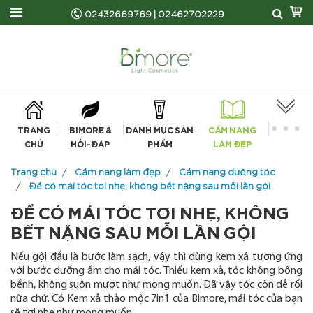
02432669769
|
02462702229
TRANG
BIMORE &
DANH MỤC SẢN
CẨM NANG
CHỦ
HỎI-ĐÁP
PHẨM
LÀM ĐẸP
Trang chủ
Cẩm nang làm đẹp
Cẩm nang dưỡng tóc
Để có mái tóc tơi nhẹ, không bết nặng sau mỗi lần gội
ĐỂ CÓ MÁI TÓC TƠI NHẸ, KHÔNG
BẾT NẶNG SAU MỖI LẦN GỘI
Nếu gội đầu là bước làm sạch, vậy thì dùng kem xả tương ứng
với bước dưỡng ẩm cho mái tóc. Thiếu kem xả, tóc không bồng
bềnh, không suôn mượt như mong muốn. Đã vậy tóc còn dễ rối
nữa chứ.
Có Kem xả thảo mộc 7in1 của Bimore, mái tóc của bạn