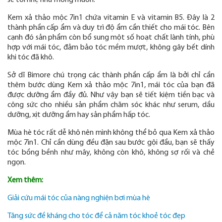
sẽ tơi nhẹ như mong muốn.
Kem xả thảo mộc 7in1 chứa vitamin E và vitamin B5. Đây là 2
thành phần cấp ẩm và duy trì độ ẩm cần thiết cho mái tóc. Bên
cạnh đó sản phẩm còn bổ sung một số hoạt chất lành tính, phù
hợp với mái tóc, đảm bảo tóc mềm mượt, không gây bết dính
khi tóc đã khô.
Sở dĩ Bimore chú trọng các thành phần cấp ẩm là bởi chỉ cần
thêm bước dùng Kem xả thảo mộc 7in1, mái tóc của bạn đã
được dưỡng ẩm đầy đủ. Như vậy bạn sẽ tiết kiệm tiền bạc và
công sức cho nhiều sản phẩm chăm sóc khác như serum, dầu
dưỡng, xịt dưỡng ẩm hay sản phẩm hấp tóc.
Mùa hè tóc rất dễ khô nên mình không thể bỏ qua Kem xả thảo
mộc 7in1. Chỉ cần dùng đều đặn sau bước gội đầu, bạn sẽ thấy
tóc bồng bềnh như mây, không còn khô, không sợ rối và chẻ
ngọn.
Xem thêm:
Giải cứu mái tóc của nàng nghiện bơi mùa hè
Tăng sức đề kháng cho tóc để cả năm tóc khoẻ tóc đẹp