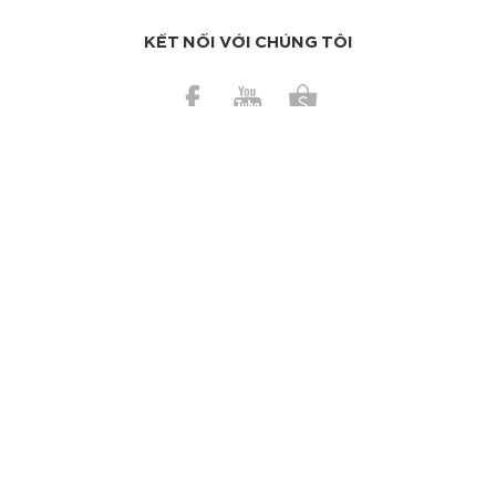
KẾT NỐI VỚI CHÚNG TÔI
BÀI GẦN ĐÂY
Những mẹo vặt giúp cuộc sống của bạn dễ thở hơn
Có nên dùng bơ ca cao trị da cháy nắng?
TAGS
Làm sạch da
Kem dưỡng
Chống nắng
Nước hoa
Trang điểm
Ngừa mụn
Trị mụn
Dưỡng tóc
Tinh dầu
Mặt nạ