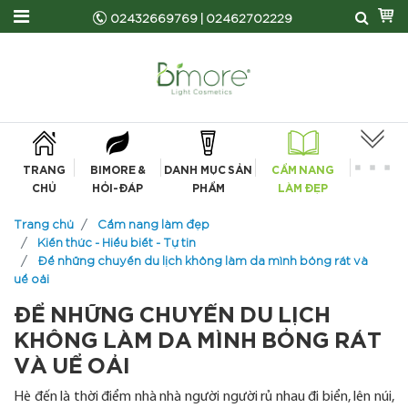
02432669769
|
02462702229
TRANG
BIMORE &
DANH MỤC SẢN
CẨM NANG
CHỦ
HỎI-ĐÁP
PHẨM
LÀM ĐẸP
Trang chủ
Cẩm nang làm đẹp
Kiến thức - Hiểu biết - Tự tin
Để những chuyến du lịch không làm da mình bỏng rát và
uể oải
ĐỂ NHỮNG CHUYẾN DU LỊCH
KHÔNG LÀM DA MÌNH BỎNG RÁT
VÀ UỂ OẢI
Hè đến là thời điểm nhà nhà người người rủ nhau đi biển, lên núi,