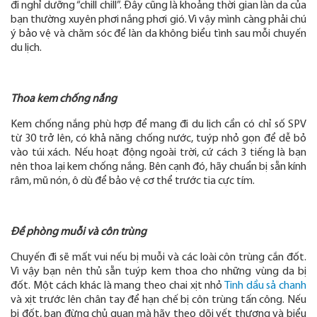
đi nghỉ dưỡng “chill chill”. Đây cũng là khoảng thời gian làn da của
bạn thường xuyên phơi nắng phơi gió. Vì vậy mình càng phải chú
ý bảo vệ và chăm sóc để làn da không biểu tình sau mỗi chuyến
du lịch.
Thoa kem chống nắng
Kem chống nắng phù hợp để mang đi du lịch cần có chỉ số SPV
từ 30 trở lên, có khả năng chống nước, tuýp nhỏ gọn để dễ bỏ
vào túi xách. Nếu hoạt động ngoài trời, cứ cách 3 tiếng là bạn
nên thoa lại kem chống nắng. Bên cạnh đó, hãy chuẩn bị sẵn kính
râm, mũ nón, ô dù để bảo vệ cơ thể trước tia cực tím.
Đề phòng muỗi và côn trùng
Chuyến đi sẽ mất vui nếu bị muỗi và các loài côn trùng cắn đốt.
Vì vậy bạn nên thủ sẵn tuýp kem thoa cho những vùng da bị
đốt. Một cách khác là mang theo chai xịt nhỏ
Tinh dầu sả chanh
và xịt trước lên chân tay để hạn chế bị côn trùng tấn công. Nếu
bị đốt, bạn đừng chủ quan mà hãy theo dõi vết thương và biểu