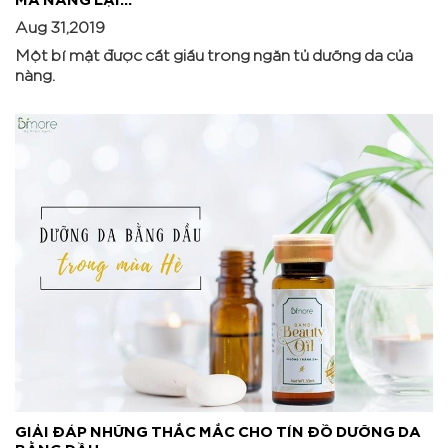
Aug 31,2019
Một bí mật được cất giấu trong ngăn tủ dưỡng da của
nàng.
GIẢI ĐÁP NHỮNG THẮC MẮC CHO TÍN ĐỒ DƯỠNG DA
BẰNG DẦU...