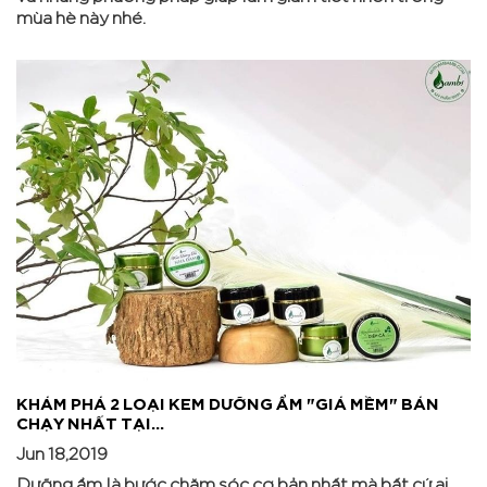
mùa hè này nhé.
KHÁM PHÁ 2 LOẠI KEM DƯỠNG ẨM "GIÁ MỀM" BÁN
CHẠY NHẤT TẠI...
Jun 18,2019
Dưỡng ẩm là bước chăm sóc cơ bản nhất mà bất cứ ai