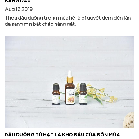
Aug 16,2019
Thoa dầu dưỡng trong mùa hè là bí quyết đem đến làn
da sáng mịn bất chấp nắng gắt.
DẦU DƯỠNG TỪ HẠT LÀ KHO BÁU CỦA BỐN MÙA