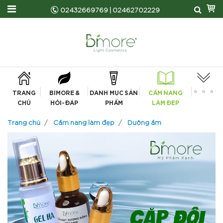
02432669769
|
02462702229
TRANG
BIMORE &
DANH MỤC SẢN
CẨM NANG
CHỦ
HỎI-ĐÁP
PHẨM
LÀM ĐẸP
Trang chủ
Cẩm nang làm đẹp
Dưỡng ẩm