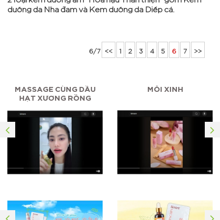
dưỡng da Nha đam và Kem dưỡng da Diếp cá.
6/7
<<
1
2
3
4
5
6
7
>>
MASSAGE CÙNG DẦU
MÔI XINH
HẠT XƯƠNG RỒNG