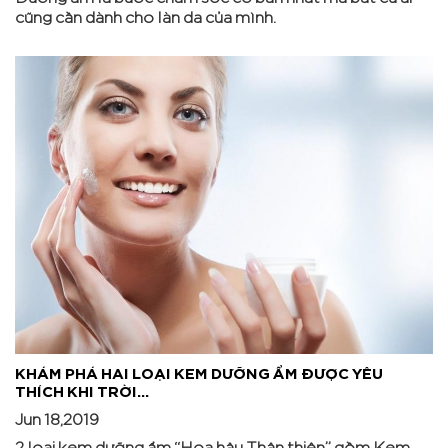
cũng cần dành cho làn da của mình.
KHÁM PHÁ HAI LOẠI KEM DƯỠNG ẨM ĐƯỢC YÊU
THÍCH KHI TRỜI...
Jun 18,2019
2 loại kem dưỡng ẩm “Hoa hậu Thân thiện” gồm Kem