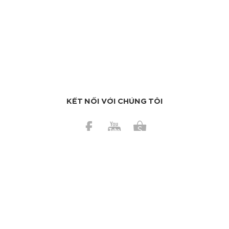
KẾT NỐI VỚI CHÚNG TÔI
BÀI GẦN ĐÂY
Những mẹo vặt giúp cuộc sống của bạn dễ thở hơn
Có nên dùng bơ ca cao trị da cháy nắng?