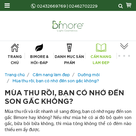
02432669769
|
02462702229
TRANG
BIMORE &
DANH MỤC SẢN
CẨM NANG
CHỦ
HỎI-ĐÁP
PHẨM
LÀM ĐẸP
Trang chủ
Cẩm nang làm đẹp
Dưỡng môi
Mùa thu rồi, bạn có nhớ đến son gấc không?
MÙA THU RỒI, BẠN CÓ NHỚ ĐẾN
SON GẤC KHÔNG?
Mùa thu rồi và rất nhanh sẽ sang đông, bạn có nhớ ngay đến son
gấc Bimore hay không? Nếu như mùa hè có ai đó bỏ quên son
gấc, bữa bôi bữa không, thì mùa tông không thể có đêm nào
thiếu em ấy được.