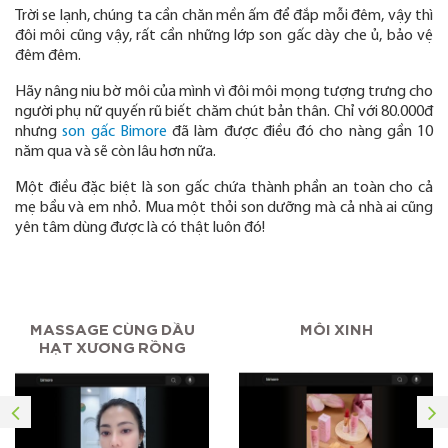
Trời se lạnh, chúng ta cần chăn mền ấm để đắp mỗi đêm, vậy thì
đôi môi cũng vậy, rất cần những lớp son gấc dày che ủ, bảo vệ
đêm đêm.
Hãy nâng niu bờ môi của mình vì đôi môi mọng tượng trưng cho
người phụ nữ quyến rũ biết chăm chút bản thân. Chỉ với 80.000đ
nhưng
son gấc Bimore
đã làm được điều đó cho nàng gần 10
năm qua và sẽ còn lâu hơn nữa.
Một điều đặc biệt là son gấc chứa thành phần an toàn cho cả
mẹ bầu và em nhỏ. Mua một thỏi son dưỡng mà cả nhà ai cũng
yên tâm dùng được là có thật luôn đó!
MASSAGE CÙNG DẦU
MÔI XINH
HẠT XƯƠNG RỒNG