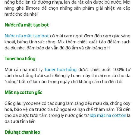
nóng bốc lên từ đường nhựa, làn da rất cần được bù nước. Mời
nàng ghé Bimore để chọn những sản phẩm giải nhiệt và cấp
nước cho da nhé!
Nước rửa mặt tạo bọt
Nước rửa mặt tạo bọt
có mùi cam ngọt đem đến cảm giác sảng
khoái, bừng tỉnh sức sống. Mix thêm chiết xuất táo để làm sạch
da dịu nhẹ, đảm bảo da vẫn đủ độ ẩm và cân bằng pH.
Toner hoa hồng
Mời cả nhà một ly
Toner hoa hồng
được chiết xuất 100% từ
cánh hoa hồng tươi sạch. Riêng ly toner này thì chị em cứ cho da
“uống” bất cứ lúc nào trong ngày chứ không cần chờ đến tối.
Mặt nạ cotton gấc
Gấc giàu lycopene có tác dụng làm sáng đều màu da, chống oxy
hoá, bảo vệ da trước tia tử ngoại và hạn chế thâm nám. Tối đến
cho da được tưới tắm trong ly nước gấc từ
lớp mặt nạ cotton
là
da tươi tỉnh liền.
Dầu hạt chanh leo