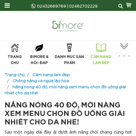
02432669769
|
02462702229
TRANG
BIMORE &
DANH MỤC SẢN
CẨM NANG
CHỦ
HỎI-ĐÁP
PHẨM
LÀM ĐẸP
Trang chủ
Cẩm nang làm đẹp
Chống nắng và ngừa lão hóa
Nắng nóng 40 độ, mời nàng xem menu chọn đồ uống giải
nhiêt cho da nhé!
NẮNG NÓNG 40 ĐỘ, MỜI NÀNG
XEM MENU CHỌN ĐỒ UỐNG GIẢI
NHIÊT CHO DA NHÉ!
Sau một ngày dài đày ải dưới ánh nắng chói chang cùng hơi