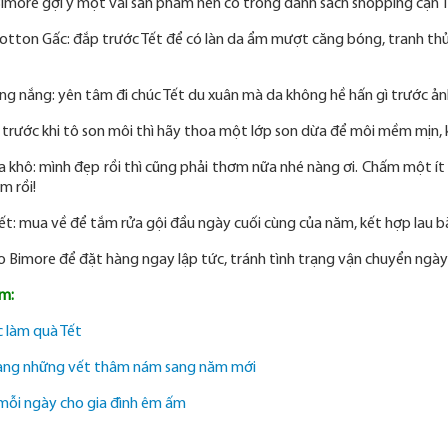
imore gợi ý một vài sản phẩm nên có trong danh sách shopping cận T
otton Gấc: đắp trước Tết để có làn da ẩm mượt căng bóng, tranh th
g nắng: yên tâm đi chúc Tết du xuân mà da không hề hấn gì trước ảnh 
 trước khi tô son môi thì hãy thoa một lớp son dừa để môi mềm mịn,
 khô: mình đẹp rồi thì cũng phải thơm nữa nhé nàng ơi. Chấm một ít
ắm rồi!
Tết: mua về để tắm rửa gội đầu ngày cuối cùng của năm, kết hợp lau 
o Bimore để đặt hàng ngay lập tức, tránh tình trạng vận chuyển ngà
m:
 làm quà Tết
ng những vết thâm nám sang năm mới
mỗi ngày cho gia đình êm ấm