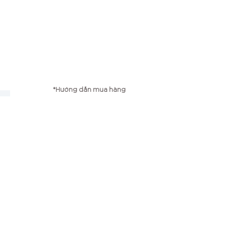
*Hướng dẫn mua hàng
g
*Chính sách vận chuyển
*Chính sách bảo mật
*Chính sách đổi trả
Công ty TNHH TMP Bambi
Điện thoại: 0979667725
Email:
myphamxanhbambi@gmail.com
Số ĐKKD: 0107618582
Ngày cấp: 01/11/2016