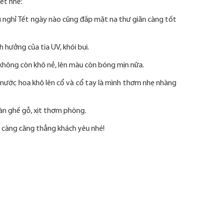
ết nhé:
ủ nghỉ Tết ngày nào cũng đắp mặt nạ thư giãn càng tốt
hưởng của tia UV, khói bụi.
 không còn khô nẻ, lên màu còn bóng mịn nữa.
 nước hoa khô lên cổ và cổ tay là mình thơm nhẹ nhàng
bàn ghế gỗ, xịt thơm phòng.
y càng căng thẳng khách yêu nhé!