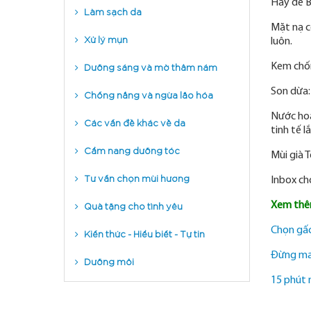
Hãy để B
Làm sạch da
Mặt nạ c
Xử lý mụn
luôn.
Dưỡng sáng và mờ thâm nám
Kem chốn
Chống nắng và ngừa lão hóa
Son dừa:
Nước hoa
Các vấn đề khác về da
tinh tế l
Cẩm nang dưỡng tóc
Mùi già 
Tư vấn chọn mùi hương
Inbox ch
Quà tặng cho tình yêu
Xem thê
Kiến thức - Hiểu biết - Tự tin
Chọn gấc
Đừng ma
Dưỡng môi
15 phút 