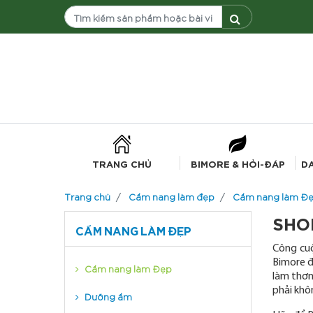
TRANG CHỦ
BIMORE & HỎI-ĐÁP
D
Trang chủ
Cẩm nang làm đẹp
Cẩm nang làm Đ
SHO
CẨM NANG LÀM ĐẸP
Công cuộ
Bimore 
Cẩm nang làm Đẹp
làm thơm
phải khô
Dưỡng ẩm