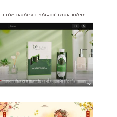
Ủ TÓC TRƯỚC KHI GỘI - HIỆU QUẢ DƯỠNG...
MAS