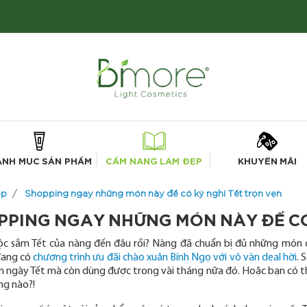
ANH MỤC SẢN PHẨM
CẨM NANG LÀM ĐẸP
KHUYẾN MÃI
ẹp
Shopping ngay những món này để có kỳ nghỉ Tết trọn vẹn
PPING NGAY NHỮNG MÓN NÀY ĐỂ CÓ
c sắm Tết của nàng đến đâu rồi? Nàng đã chuẩn bị đủ những món đ
đang có
chương trình ưu đãi chào xuân Bính Ngọ với vô vàn deal hời
. 
 ngày Tết mà còn dùng được trong vài tháng nữa đó. Hoặc bạn có th
ng nào?!