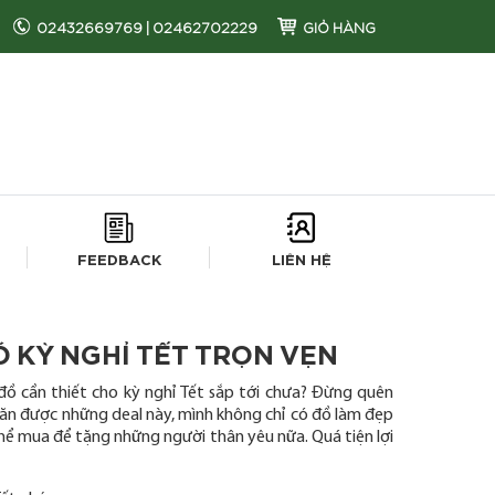
02432669769
|
02462702229
GIỎ HÀNG
FEEDBACK
LIÊN HỆ
 KỲ NGHỈ TẾT TRỌN VẸN
ồ cần thiết cho kỳ nghỉ Tết sắp tới chưa? Đừng quên
Săn được những deal này, mình không chỉ có đồ làm đẹp
ể mua để tặng những người thân yêu nữa. Quá tiện lợi