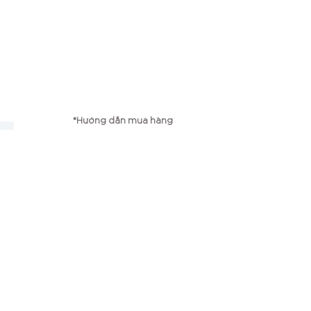
*Hướng dẫn mua hàng
g
*Chính sách vận chuyển
*Chính sách bảo mật
*Chính sách đổi trả
Công ty TNHH TMP Bambi
Điện thoại: 0979667725
Email:
myphamxanhbambi@gmail.com
Số ĐKKD: 0107618582
Ngày cấp: 01/11/2016