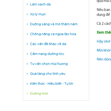
quả mà c
Làm sạch da
Nếu bạn
Xử lý mụn
dụng để 
Dưỡng sáng và mờ thâm nám
Cả 2 cách
Chống nắng và ngừa lão hóa
Xem thê
Hãy nhớ 
Các vấn đề khác về da
Môi khôn
Cẩm nang dưỡng tóc
Nên dùng
Tư vấn chọn mùi hương
Quà tặng cho tình yêu
Kiến thức - Hiểu biết - Tự tin
Dưỡng môi