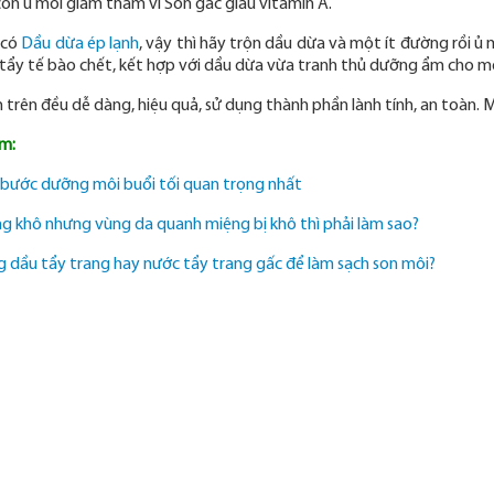
òn ủ môi giảm thâm vì Son gấc giàu vitamin A.
 có
Dầu dừa ép lạnh
, vậy thì hãy trộn dầu dừa và một ít đường rồi ủ
tẩy tế bào chết, kết hợp với dầu dừa vừa tranh thủ dưỡng ẩm cho mô
 trên đều dễ dàng, hiệu quả, sử dụng thành phần lành tính, an toàn. M
m:
bước dưỡng môi buổi tối quan trọng nhất
g khô nhưng vùng da quanh miệng bị khô thì phải làm sao?
 dầu tẩy trang hay nước tẩy trang gấc để làm sạch son môi?