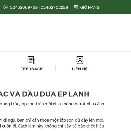
02432669769
|
02462702229
GIỎ HÀNG
FEEDBACK
LIÊN HỆ
ẤC VÀ DẦU DỪA ÉP LẠNH
 bong tróc, lớp son trên môi nhìn không mượt như cánh
hi đi ngủ, bạn chỉ cần thoa một lớp son đủ dày lên môi.
ị cuốn đi. Cách làm này không chỉ tẩy tế bào chết hiệu