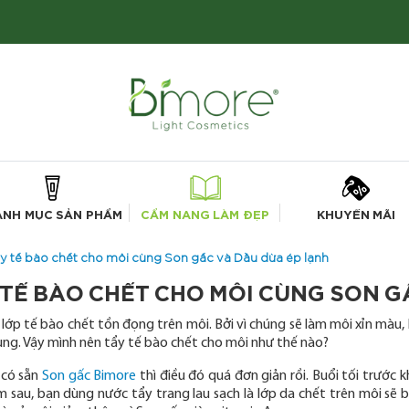
ANH MỤC SẢN PHẨM
CẨM NANG LÀM ĐẸP
KHUYẾN MÃI
y tế bào chết cho môi cùng Son gấc và Dầu dừa ép lạnh
 TẾ BÀO CHẾT CHO MÔI CÙNG SON G
lớp tế bào chết tồn đọng trên môi. Bởi vì chúng sẽ làm môi xỉn màu,
ng. Vậy mình nên tẩy tế bào chết cho môi như thế nào?
 có sẵn
Son gấc Bimore
thì điều đó quá đơn giản rồi. Buổi tối trước k
 sau, bạn dùng nước tẩy trang lau sạch là lớp da chết trên môi sẽ b