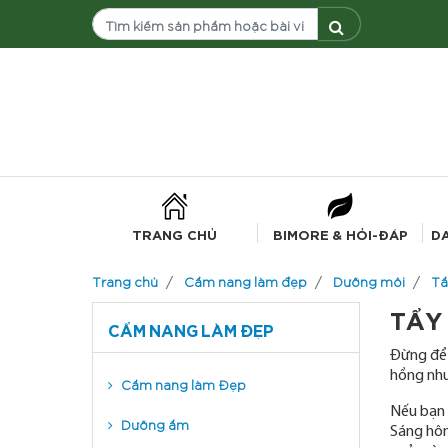
TRANG CHỦ
BIMORE & HỎI-ĐÁP
D
Trang chủ
Cẩm nang làm đẹp
Dưỡng môi
Tẩ
TẨY
CẨM NANG LÀM ĐẸP
Đừng để 
hồng nhu
Cẩm nang làm Đẹp
Nếu bạn
Dưỡng ẩm
Sáng hôm