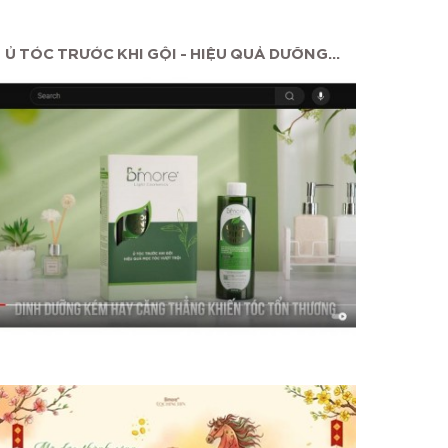
Ủ TÓC TRƯỚC KHI GỘI - HIỆU QUẢ DƯỠNG...
MAS