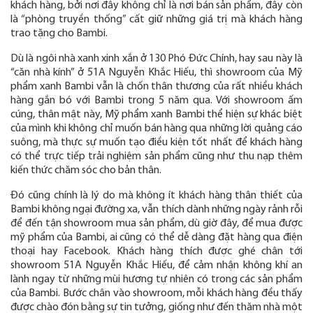
khách hàng, bởi nơi đây không chỉ là nơi bán sản phẩm, đây còn
là “phòng truyền thống” cất giữ những giá trị mà khách hàng
trao tặng cho Bambi.
Dù là ngôi nhà xanh xinh xắn ở 130 Phó Đức Chính, hay sau này là
“căn nhà kính” ở 51A Nguyễn Khắc Hiếu, thì showroom của Mỹ
phẩm xanh Bambi vẫn là chốn thân thương của rất nhiều khách
hàng gắn bó với Bambi trong 5 năm qua. Với showroom ấm
cúng, thân mật này, Mỹ phẩm xanh Bambi thể hiện sự khác biệt
của mình khi không chỉ muốn bán hàng qua những lời quảng cáo
suông, mà thực sự muốn tạo điều kiện tốt nhất để khách hàng
có thể trực tiếp trải nghiệm sản phẩm cũng như thu nạp thêm
kiến thức chăm sóc cho bản thân.
Đó cũng chính là lý do mà không ít khách hàng thân thiết của
Bambi không ngại đường xa, vẫn thích dành những ngày rảnh rỗi
để đến tận showroom mua sản phẩm, dù giờ đây, để mua được
mỹ phẩm của Bambi, ai cũng có thể dễ dàng đặt hàng qua điện
thoại hay Facebook. Khách hàng thích được ghé chân tới
showroom 51A Nguyễn Khắc Hiếu, để cảm nhận không khí an
lành ngay từ những mùi hương tự nhiên có trong các sản phẩm
của Bambi. Bước chân vào showroom, mỗi khách hàng đều thấy
được chào đón bằng sự tin tưởng, giống như đến thăm nhà một