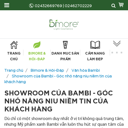
02432669769
|
02462702229
TRANG
BIMORE &
DANH MỤC SẢN
CẨM NANG
CHỦ
HỎI-ĐÁP
PHẨM
LÀM ĐẸP
Trang chủ
Bimore & Hỏi-Đáp
Văn hóa Bambi
Showroom của Bambi - Góc nhỏ nâng niu niềm tin của
khách hàng
SHOWROOM CỦA BAMBI - GÓC
NHỎ NÂNG NIU NIỀM TIN CỦA
KHÁCH HÀNG
Dù chỉ có một showroom duy nhất ở vị trí không quá trung tâm,
nhưng Mỹ phẩm xanh Bambi vẫn luôn thu hút sự quan tâm của