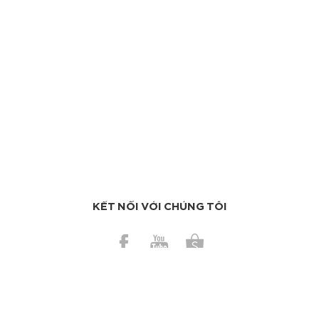
KẾT NỐI VỚI CHÚNG TÔI
BÀI GẦN ĐÂY
Tái thiết làn da sau cuộc tổng tấn công của mụn