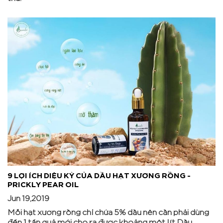
9 LỢI ÍCH DIỆU KỲ CỦA DẦU HẠT XƯƠNG RỒNG -
PRICKLY PEAR OIL
Jun 19,2019
Mỗi hạt xương rồng chỉ chứa 5% dầu nên cần phải dùng
đến 1 tấn quả mới cho ra được khoảng một lít Dầu