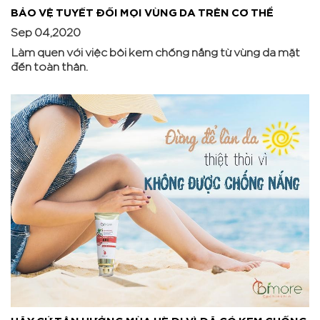
BẢO VỆ TUYẾT ĐỐI MỌI VÙNG DA TRÊN CƠ THỂ
Sep 04,2020
Làm quen với việc bôi kem chống nắng từ vùng da mặt
đến toàn thân.
HÃY CỨ TẬN HƯỞNG MÙA HÈ ĐI VÌ ĐÃ CÓ KEM CHỐNG