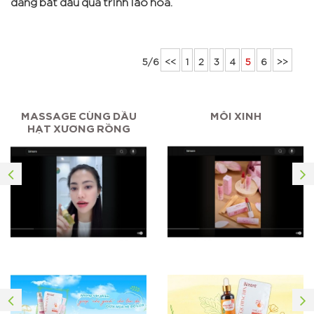
5/6
<<
1
2
3
4
5
6
>>
MASSAGE CÙNG DẦU
MÔI XINH
HẠT XƯƠNG RỒNG