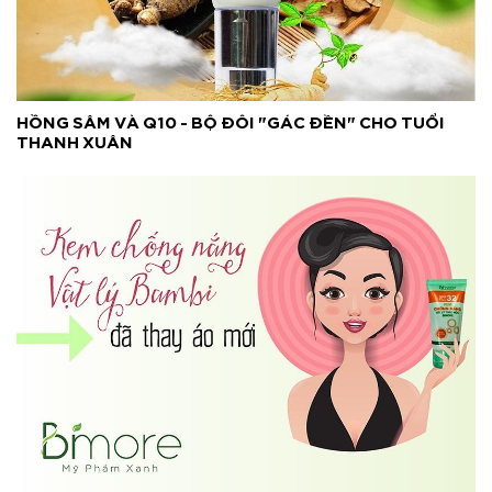
HỒNG SÂM VÀ Q10 - BỘ ĐÔI "GÁC ĐỀN" CHO TUỔI
THANH XUÂN