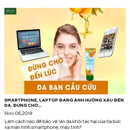
SMARTPHONE, LAPTOP ĐANG ẢNH HƯỞNG XẤU ĐẾN
DA. ĐỪNG CHỜ...
Nov 06,2019
Làm cách nào để bảo vệ làn da khỏi tác hại của tia bức
xạ màn hình smartphone, máy tính?