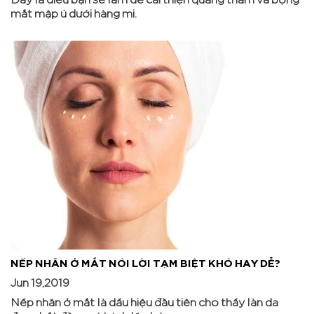
mắt mập ú dưới hàng mi.
NẾP NHĂN Ở MẮT NÓI LỜI TẠM BIỆT KHÓ HAY DỄ?
Jun 19,2019
Nếp nhăn ở mắt là dấu hiệu đầu tiên cho thấy làn da
đang bắt đầu quá trình lão hóa.