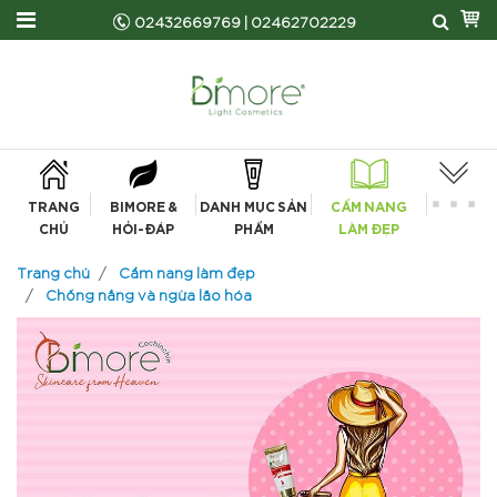
02432669769
|
02462702229
TRANG
BIMORE &
DANH MỤC SẢN
CẨM NANG
CHỦ
HỎI-ĐÁP
PHẨM
LÀM ĐẸP
Trang chủ
Cẩm nang làm đẹp
Chống nắng và ngừa lão hóa