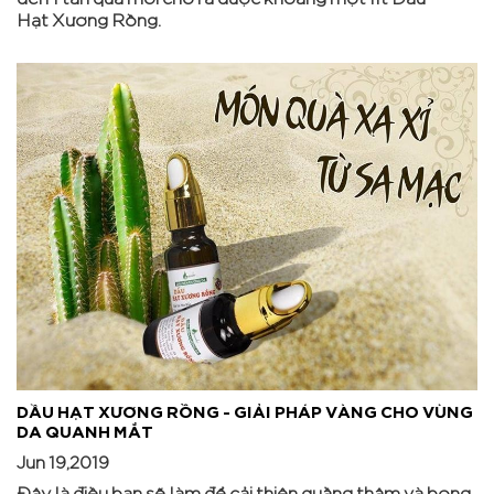
Hạt Xương Rồng.
DẦU HẠT XƯƠNG RỒNG - GIẢI PHÁP VÀNG CHO VÙNG
DA QUANH MẮT
Jun 19,2019
Đây là điều bạn sẽ làm để cải thiện quầng thâm và bọng