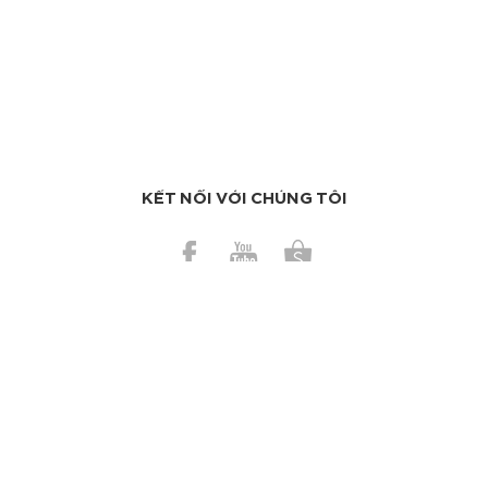
KẾT NỐI VỚI CHÚNG TÔI
BÀI GẦN ĐÂY
Những mẹo vặt giúp cuộc sống của bạn dễ thở hơn
Có nên dùng bơ ca cao trị da cháy nắng?
TAGS