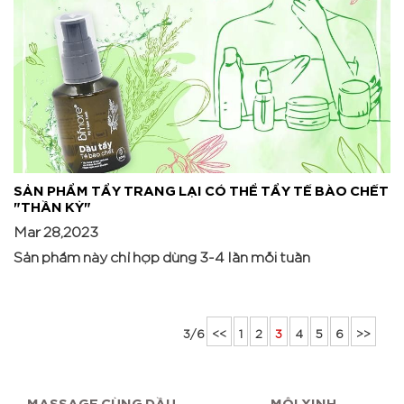
SẢN PHẨM TẨY TRANG LẠI CÓ THỂ TẨY TẾ BÀO CHẾT
"THẦN KỲ"
Mar 28,2023
Sản phẩm này chỉ hợp dùng 3-4 lần mỗi tuần
3/6
<<
1
2
3
4
5
6
>>
MASSAGE CÙNG DẦU
MÔI XINH