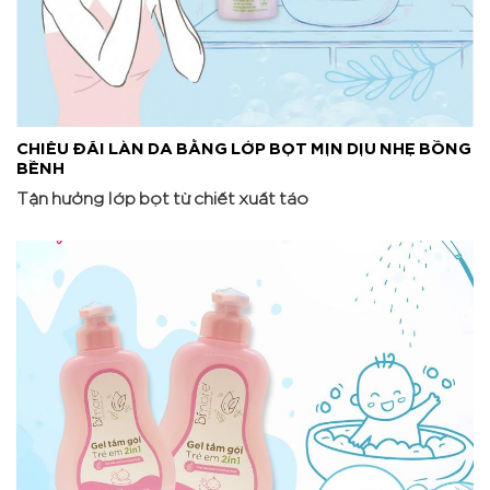
CHIÊU ĐÃI LÀN DA BẰNG LỚP BỌT MỊN DỊU NHẸ BỒNG
BỀNH
Tận hưởng lớp bọt từ chiết xuất táo