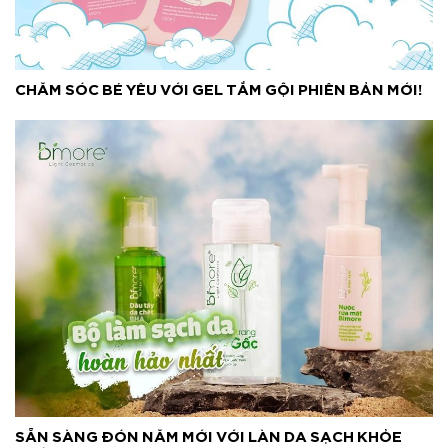
CHĂM SÓC BÉ YÊU VỚI GEL TẮM GỘI PHIÊN BẢN MỚI!
SẴN SÀNG ĐÓN NĂM MỚI VỚI LÀN DA SẠCH KHỎE