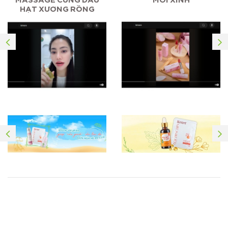
HẠT XƯƠNG RỒNG