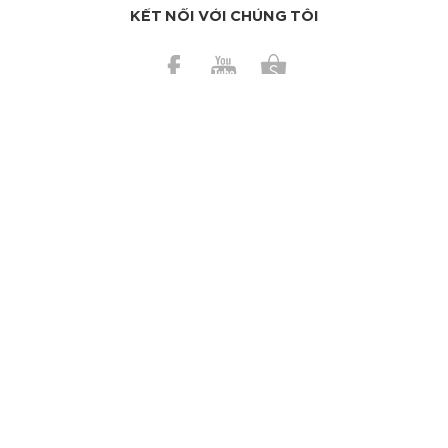
KẾT NỐI VỚI CHÚNG TÔI
BÀI GẦN ĐÂY
Những mẹo vặt giúp cuộc sống của bạn dễ thở hơn
Có nên dùng bơ ca cao trị da cháy nắng?
TAGS
Làm sạch da
Kem dưỡng
Chống nắng
Nước hoa
Trang điểm
Ngừa mụn
Trị mụn
Dưỡng tóc
Tinh dầu
Mặt nạ