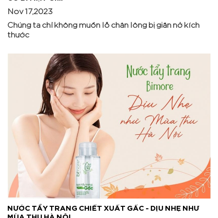
Nov 17,2023
Chúng ta chỉ không muốn lỗ chân lông bị giãn nở kích
thước
NƯỚC TẨY TRANG CHIẾT XUẤT GẤC - DỊU NHẸ NHƯ
MÙA THU HÀ NỘI