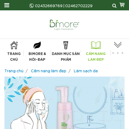
02432669769
|
02462702229
TRANG
BIMORE &
DANH MỤC SẢN
CẨM NANG
CHỦ
HỎI-ĐÁP
PHẨM
LÀM ĐẸP
Trang chủ
Cẩm nang làm đẹp
Làm sạch da