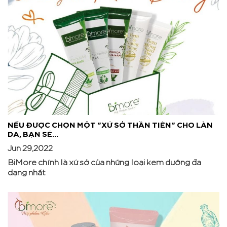
NẾU ĐƯỢC CHỌN MỘT "XỨ SỞ THẦN TIÊN" CHO LÀN
DA, BẠN SẼ...
Jun 29,2022
BiMore chính là xứ sở của những loại kem dưỡng đa
dạng nhất