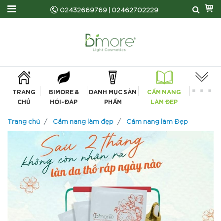
02432669769
|
02462702229
TRANG
BIMORE &
DANH MỤC SẢN
CẨM NANG
CHỦ
HỎI-ĐÁP
PHẨM
LÀM ĐẸP
Trang chủ
Cẩm nang làm đẹp
Cẩm nang làm Đẹp