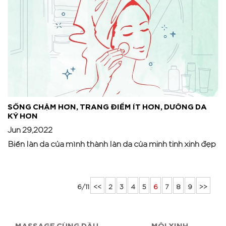
SỐNG CHẬM HƠN, TRANG ĐIỂM ÍT HƠN, DƯỠNG DA
KỸ HƠN
Jun 29,2022
Biến làn da của mình thành làn da của minh tinh xinh đẹp
6/11
<<
2
3
4
5
6
7
8
9
>>
MASSAGE CÙNG DẦU
MÔI XINH