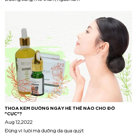
THOA KEM DƯỠNG NGÀY HÈ THẾ NÀO CHO ĐỠ
"CỰC"?
Aug 12,2022
Đừng vì lười mà dưỡng da qua quýt