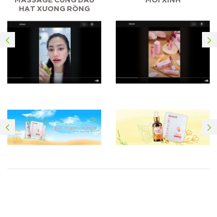
HẠT XƯƠNG RỒNG