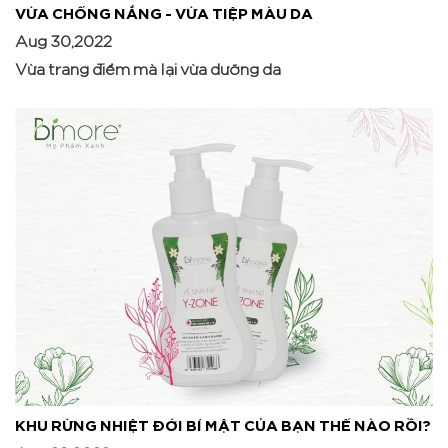
VỪA CHỐNG NẮNG - VỪA TIỆP MÀU DA
Aug 30,2022
Vừa trang điểm mà lại vừa dưỡng da
KHU RỪNG NHIỆT ĐỚI BÍ MẬT CỦA BẠN THẾ NÀO RỒI?