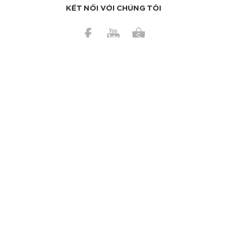
KẾT NỐI VỚI CHÚNG TÔI
BÀI GẦN ĐÂY
Những mẹo vặt giúp cuộc sống của bạn dễ thở hơn
Có nên dùng bơ ca cao trị da cháy nắng?
TAGS
Làm sạch da
Kem dưỡng
Chống nắng
Nước hoa
Trang điểm
Ngừa mụn
Trị mụn
Dưỡng tóc
Tinh dầu
Mặt nạ