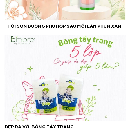
THỎI SON DƯỠNG PHÙ HỢP SAU MỖI LẦN PHUN XĂM
ĐẸP DA VỚI BÔNG TẨY TRANG