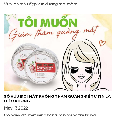
Vừa lên màu đẹp vừa dưỡng môi mềm
SỞ HỮU ĐÔI MẮT KHÔNG THÂM QUẦNG ĐỂ TỰ TIN LÀ
ĐIỀU KHÔNG...
May 13,2022
Có ngay đôi mắt sáng hồng, mịn màng trẻ trung!