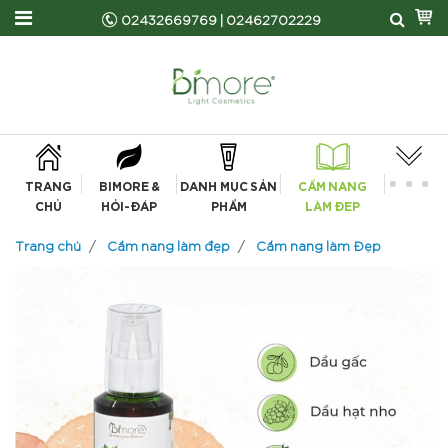
02432669769
|
02462702229
TRANG
BIMORE &
DANH MỤC SẢN
CẨM NANG
CHỦ
HỎI-ĐÁP
PHẨM
LÀM ĐẸP
Trang chủ
Cẩm nang làm đẹp
Cẩm nang làm Đẹp