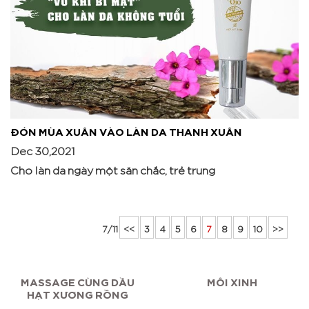
ĐÓN MÙA XUÂN VÀO LÀN DA THANH XUÂN
Dec 30,2021
Cho làn da ngày một săn chắc, trẻ trung
7/11
<<
3
4
5
6
7
8
9
10
>>
MASSAGE CÙNG DẦU
MÔI XINH
HẠT XƯƠNG RỒNG