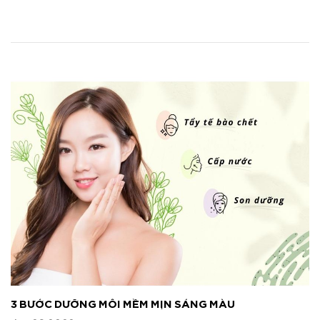
3 BƯỚC DƯỠNG MÔI MỀM MỊN SÁNG MÀU