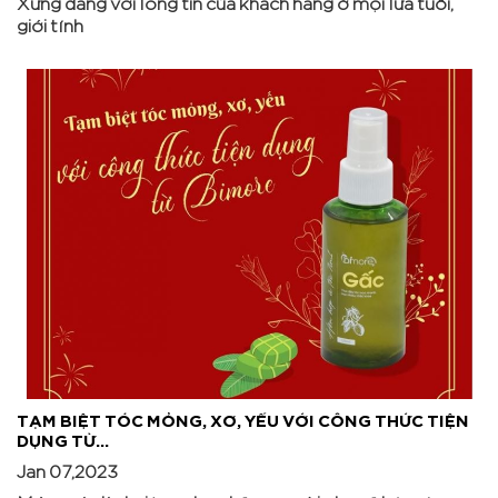
giới tính
TẠM BIỆT TÓC MỎNG, XƠ, YẾU VỚI CÔNG THỨC TIỆN
DỤNG TỪ...
Jan 07,2023