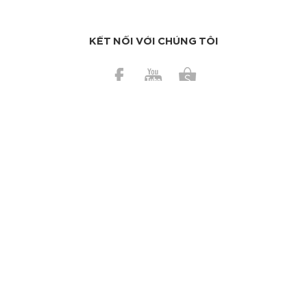
KẾT NỐI VỚI CHÚNG TÔI
BÀI GẦN ĐÂY
Có nên dùng bơ ca cao trị da cháy nắng?
Những sản phẩm nên tránh để trong nhà vệ sinh
TAGS
Làm sạch da
Kem dưỡng
Chống nắng
Nước hoa
Trang điểm
Ngừa mụn
Trị mụn
Dưỡng tóc
Tinh dầu
Mặt nạ