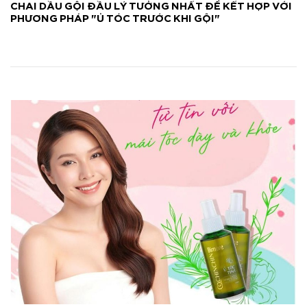
CHAI DẦU GỘI ĐẦU LÝ TƯỞNG NHẤT ĐỂ KẾT HỢP VỚI
PHƯƠNG PHÁP "Ủ TÓC TRƯỚC KHI GỘI"