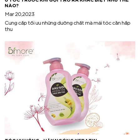
NÀO?
Mar 20,2023
Cung cấp tối ưu những dưỡng chất mà mái tóc cần hấp
thu
TÓC HƯ HỎNG - HÃY NGÓNG KERATIN