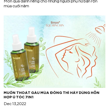
Món quà dành riêng cho những người phụ nữ bận rộn
mùa cuối năm
MUỐN THOÁT GÀU MÙA ĐÔNG THÌ HÃY DÙNG HỖN
HỢP Ủ TÓC 7IN1
Dec 13,2022