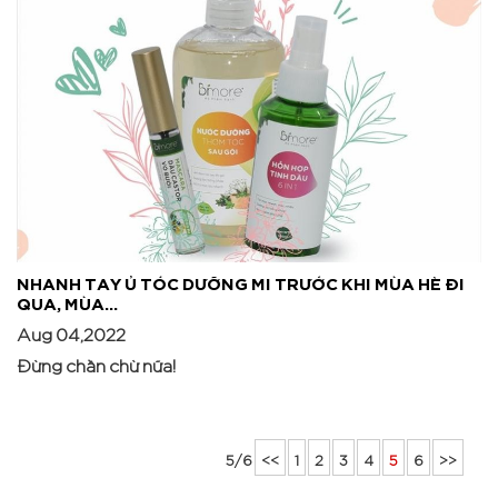
NHANH TAY Ủ TÓC DƯỠNG MI TRƯỚC KHI MÙA HÈ ĐI
QUA, MÙA...
Aug 04,2022
Đừng chần chừ nữa!
5/6
<<
1
2
3
4
5
6
>>