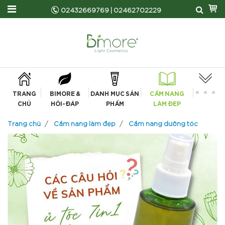
02432669769
|
02462702229
TRANG
BIMORE &
DANH MỤC SẢN
CẨM NANG
CHỦ
HỎI-ĐÁP
PHẨM
LÀM ĐẸP
Trang chủ
Cẩm nang làm đẹp
Cẩm nang dưỡng tóc