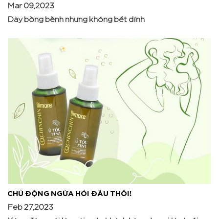
Mar 09,2023
Dày bồng bềnh nhưng không bết dính
CHỦ ĐỘNG NGỪA HÓI ĐẦU THÔI!
Feb 27,2023
Xứng đáng với lòng tin của khách hàng ở mọi lứa tuổi,